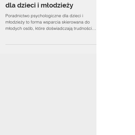
Konsultacje psychologiczne
dla dzieci i młodzieży
Poradnictwo psychologiczne dla dzieci i
młodzieży to forma wsparcia skierowana do
młodych osób, które doświadczają trudności
emocjonalnych, relacyjnych lub rozwojowych.
Jego celem jest lepsze zrozumienie problemów, z
jakimi mierzy się dziecko lub nastolatek, oraz
wspólne poszukiwanie rozwiązań, które pomogą
mu odzyskać dobrostan. Jeśli Twoje dziecko
przeżywa trudności w relacjach z rówieśnikami,
doświadcza silnych emocji, obniżonego nastroju,
lęku, problemów adaptacyjnych lub