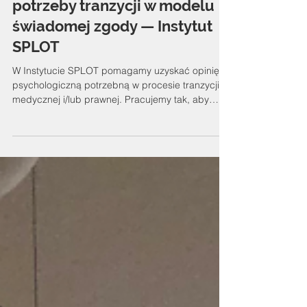
Opinia psychologiczna na
potrzeby tranzycji w modelu
świadomej zgody — Instytut
SPLOT
W Instytucie SPLOT pomagamy uzyskać opinię
psychologiczną potrzebną w procesie tranzycji
medycznej i/lub prawnej. Pracujemy tak, aby
zmniejszać bariery i skracać czas oczekiwania na
konkretne kroki — opinię w modelu świadomej
zgody najczęściej wystawiamy po jednym
spotkaniu . W Polsce wciąż dominuje model
diagnostyczny , w którym dostęp do kolejnych
etapów tranzycji (np. terapia hormonalna,
operacje, postępowania sądowe) bywa
uzależniany od przedstawienia opinii specjalis