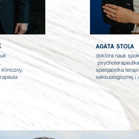
K
AGATA STOLA
auk
doktora nauk społ
,
psychoterapeutka
kliniczny,
specjalistka terapi
erapeuta
seksuologicznej i 