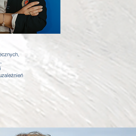
ecznych,
,
i
uzależnień