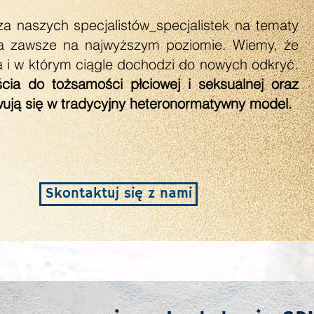
a naszych specjalistów_specjalistek na tematy
a zawsze na najwyższym poziomie. Wiemy, że
ia i w którym ciągle dochodzi do nowych odkryć.
ia do tożsamości płciowej i seksualnej oraz
wują się w tradycyjny heteronormatywny model.
Skontaktuj się z nami