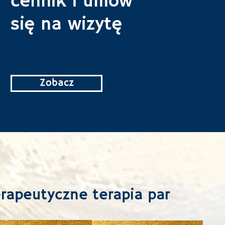
cennik i umów
się na wizytę
Zobacz
erapeutyczne
terapia par