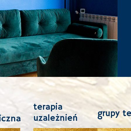
terapia
grupy t
uzależnień
iczna