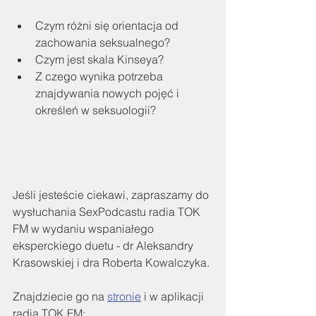
Czym różni się orientacja od 
zachowania seksualnego?
Czym jest skala Kinseya?
Z czego wynika potrzeba 
znajdywania nowych pojęć i 
określeń w seksuologii?
Jeśli jesteście ciekawi, zapraszamy do 
wysłuchania SexPodcastu radia TOK 
FM w wydaniu wspaniałego 
eksperckiego duetu - dr Aleksandry 
Krasowskiej i dra Roberta Kowalczyka.
Znajdziecie go na 
stronie
 i w aplikacji 
radia TOK FM: