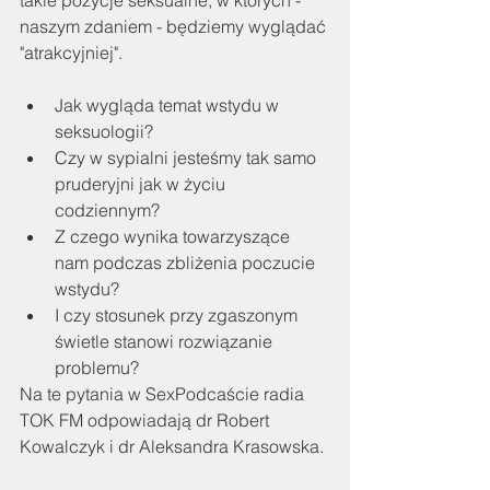
takie pozycje seksualne, w których - 
naszym zdaniem - będziemy wyglądać 
"atrakcyjniej". 
Jak wygląda temat wstydu w 
seksuologii?
Czy w sypialni jesteśmy tak samo 
pruderyjni jak w życiu 
codziennym?
Z czego wynika towarzyszące 
nam podczas zbliżenia poczucie 
wstydu?
I czy stosunek przy zgaszonym 
świetle stanowi rozwiązanie 
problemu? 
Na te pytania w SexPodcaście radia 
TOK FM odpowiadają dr Robert 
Kowalczyk i dr Aleksandra Krasowska.