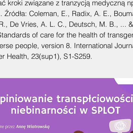
 kroki związane z tranzycją medyczną n
 Źródła: Coleman, E., Radix, A. E., Bouma
., De Vries, A. L. C., Deutsch, M. B., ... 
Standards of care for the health of transg
rse people, version 8. International Journ
r Health, 23(sup1), S1-S259.