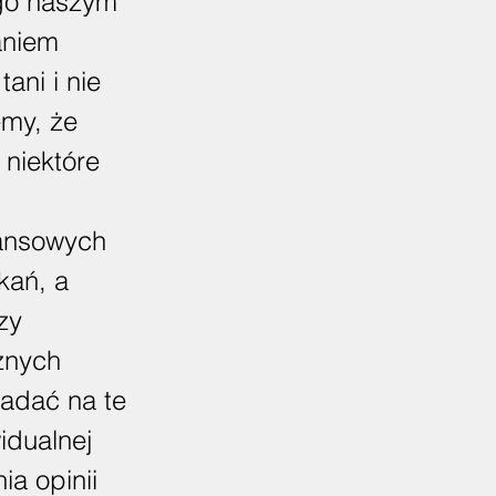
ego naszym
aniem
ani i nie
emy, że
 niektóre
nansowych
kań, a
zy
żnych
adać na te
idualnej
ia opinii