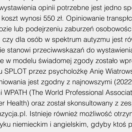
 wystawienia opinii potrzebne jest jedno sp
 koszt wynosi 550 zł. Opiniowanie transpł
ozie lub podejrzeniu zaburzeń osobowości
ii czy dla osób w spektrum autyzmu jest r
nie stanowi przeciwwskazań do wystawienia
ie w modelu świadomej zgody zostało wp
tu SPLOT przez psycholożkę Anię Wiatrow
niowania jest zgodny z najnowszymi (2022
i WPATH (The World Professional Associat
r Health) oraz został skonsultowany z ze
nzycja.pl. Istnieje również możliwość otrz
ęzyku niemieckim i angielskim, gdyby ktoś 