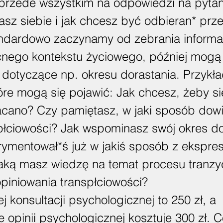
 przede wszystkim na odpowiedzi na pytani
sz siebie i jak chcesz być odbieran* prze
ndardowo zaczynamy od zebrania informac
nego kontekstu życiowego, później mogą
a dotyczące np. okresu dorastania. Przykł
tóre mogą się pojawić: Jak chcesz, żeby s
acano? Czy pamiętasz, w jaki sposób dowi
spłciowości? Jak wspominasz swój okres d
ymentował*ś już w jakiś sposób z ekspres
aką masz wiedzę na temat procesu tranzyc
opiniowania transpłciowości?
j konsultacji psychologicznej to 250 zł, a
e opinii psychologicznej kosztuje 300 zł. 