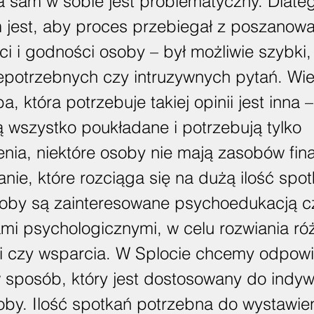
a sam w sobie jest problematyczny. Dlat
m jest, aby proces przebiegał z poszanow
ci i godności osoby – był możliwie szybki, t
iepotrzebnych czy intruzywnych pytań. Wi
, która potrzebuje takiej opinii jest inna –
 wszystko poukładane i potrzebują tylko
nia, niektóre osoby nie mają zasobów fi
nie, które rozciąga się na dużą ilość spot
soby są zainteresowane psychoedukacją c
ami psychologicznymi, w celu rozwiania ró
i czy wsparcia. W Splocie chcemy odpowi
 sposób, który jest dostosowany do indyw
oby. Ilość spotkań potrzebna do wystawien