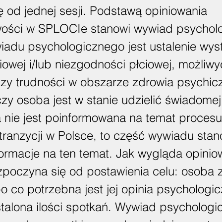
ę od jednej sesji. Podstawą opiniowania
wości w SPLOCIe stanowi wywiad psycholo
adu psychologicznego jest ustalenie wy
ciowej i/lub niezgodności płciowej, możliw
zy trudności w obszarze zdrowia psychic
czy osoba jest w stanie udzielić świadome
a nie jest poinformowana na temat procesu
tranzycji w Polsce, to część wywiadu stan
formacje na ten temat. Jak wygląda opinio
poczyna się od postawienia celu: osoba z
o co potrzebna jest jej opinia psychologi
stalona ilości spotkań. Wywiad psychologi