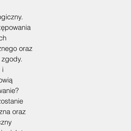
giczny.
stępowania
ych
znego oraz
j zgody.
 i
owią
wanie?
ostanie
czna oraz
czny