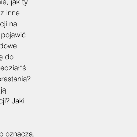
e, jak ty
z inne
ji na
 pojawić
adowe
ię do
edział*ś
orastania?
ją
ji? Jaki
Co oznacza,