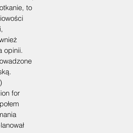
otkanie, to
ciowości
,
ównież
 opinii.
rowadzone
ską.
)
ion for
społem
ymania
planował