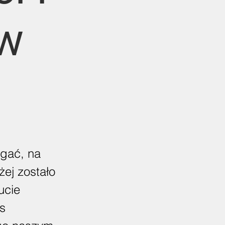
 w
agać, na
żej zostało
ucie
s