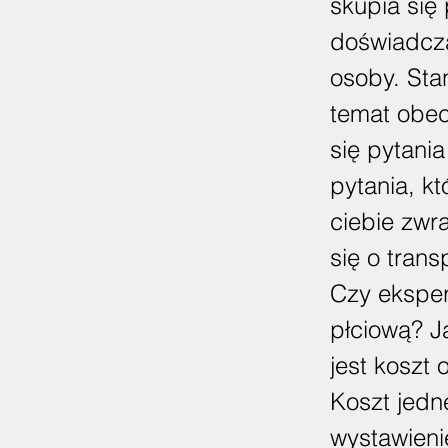
skupia się
doświadcza
osoby. Sta
temat obec
się pytani
pytania, k
ciebie zwr
się o tran
Czy eksper
płciową? J
jest koszt 
Koszt jedne
wystawieni