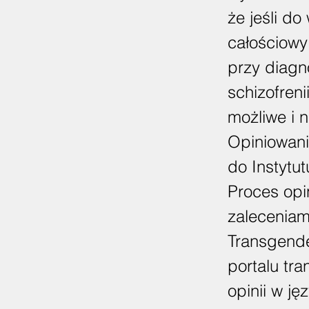
że jeśli do
całościowy
przy diagn
schizofren
możliwe i 
Opiniowan
do Instytu
Proces opi
zaleceniam
Transgende
portalu tra
opinii w j