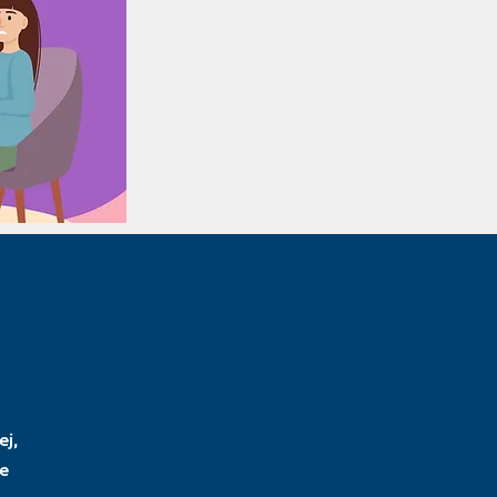
ej,
ie