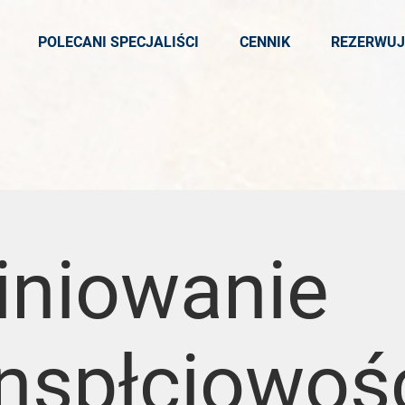
POLECANI SPECJALIŚCI
CENNIK
REZERWUJ
iniowanie
nspłciowośc