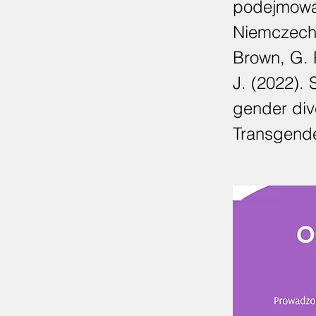
podejmować
Niemczech.
Brown, G. R
J. (2022). 
gender dive
Transgende