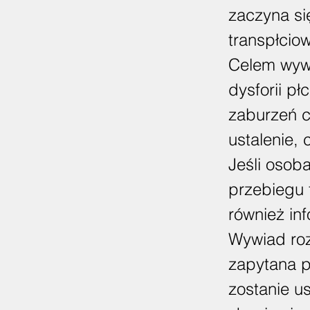
zaczyna si
transpłcio
Celem wywi
dysforii pł
zaburzeń c
ustalenie, 
Jeśli osob
przebiegu 
również in
Wywiad roz
zapytana p
zostanie u