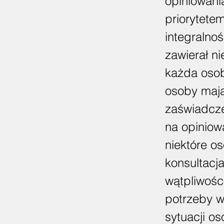
opiniowani
priorytete
integralnoś
zawierał n
każda osoba
osoby mają
zaświadcze
na opiniowa
niektóre o
konsultacj
wątpliwośc
potrzeby w
sytuacji os