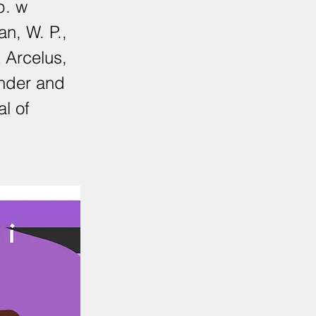
p. w
n, W. P.,
& Arcelus,
ender and
al of